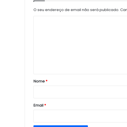
O seu endereço de email não será publicado.
Cam
C
o
m
e
n
t
á
r
Nome
*
i
o
*
Email
*