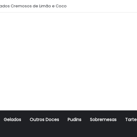
ados Cremosos de Limão e Coco
Gelados
Outros Doces
Pudins
Sobremesas
Tarte
r