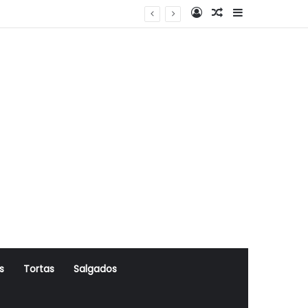
Log In
Artigo Aleatório
Sidebar
s
Tortas
Salgados