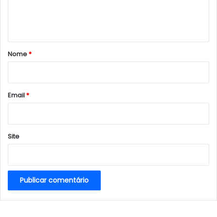
n
t
á
r
Nome
*
i
o
*
Email
*
Site