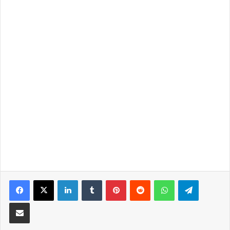
LinkedIn
Tumblr
Pinterest
Reddit
WhatsApp
Telegra
Partilhar Via Email