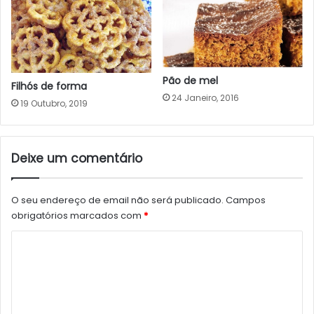
Pão de mel
Filhós de forma
24 Janeiro, 2016
19 Outubro, 2019
Deixe um comentário
O seu endereço de email não será publicado.
Campos
obrigatórios marcados com
*
C
o
m
e