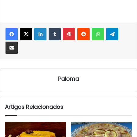
LinkedIn
Tumblr
Pinterest
Reddit
WhatsApp
Telegra
Partilhar Via Email
Paloma
Artigos Relacionados