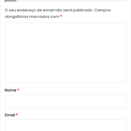
O seu endereço de email não será publicado.
Campos
obrigatórios marcados com
*
C
o
m
e
n
t
á
r
Nome
*
i
o
*
Email
*