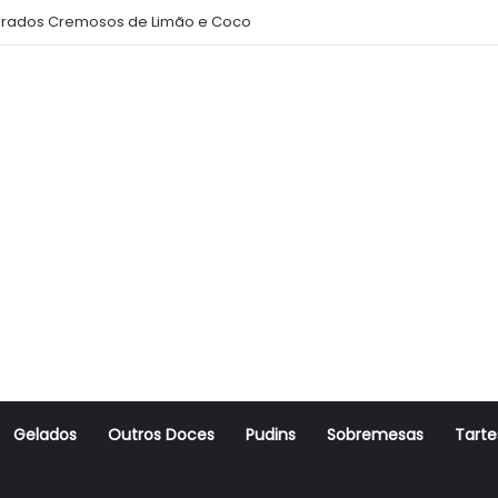
rados Cremosos de Limão e Coco
Gelados
Outros Doces
Pudins
Sobremesas
Tarte
r