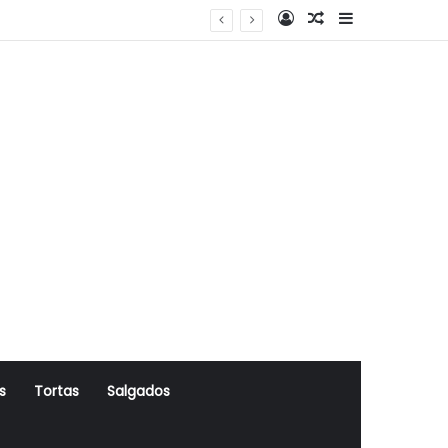
Log In
Artigo Aleatório
Sidebar
s
Tortas
Salgados