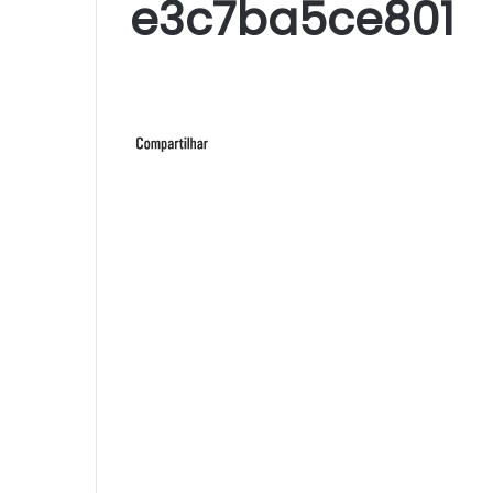
e3c7ba5ce801