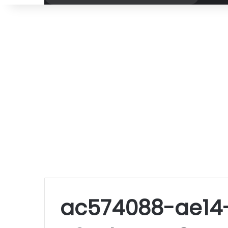
por
ac574088-ae14