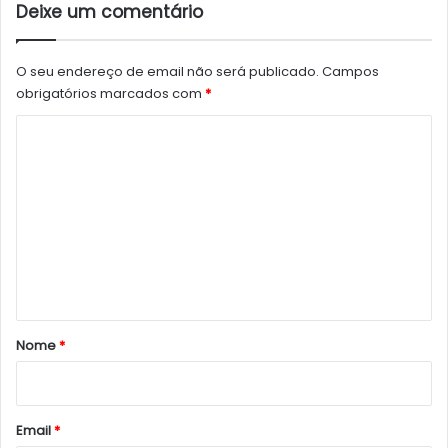
Deixe um comentário
O seu endereço de email não será publicado.
Campos
obrigatórios marcados com
*
C
o
m
e
n
t
á
r
Nome
*
i
o
*
Email
*