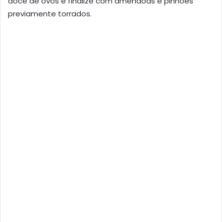
doce de ovos e finalize com amêndoas e pinhões
previamente torrados.