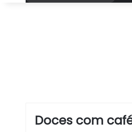
por
Doces com caf