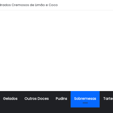
rados Cremosos de Limão e Coco
Gelados
Outros Doces
Pudins
Sobremesas
Tarte
r