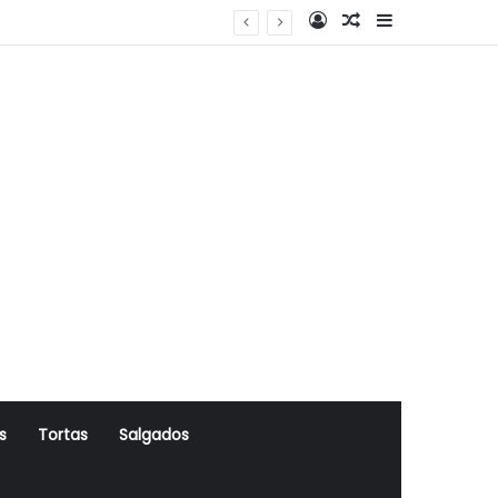
Log In
Artigo Aleatório
Sidebar
s
Tortas
Salgados