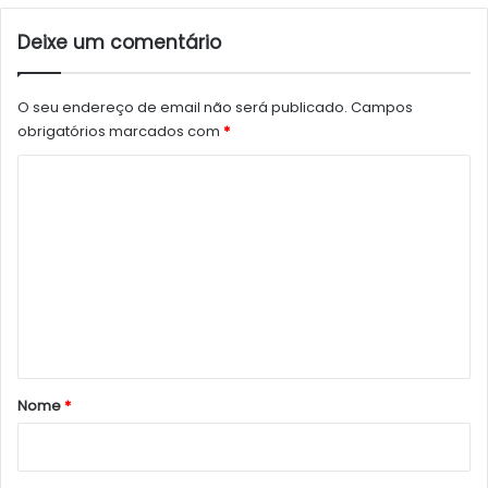
Deixe um comentário
O seu endereço de email não será publicado.
Campos
obrigatórios marcados com
*
C
o
m
e
n
t
á
r
Nome
*
i
o