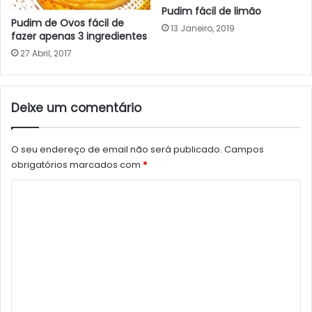
Pudim fácil de limão
Pudim de Ovos fácil de
13 Janeiro, 2019
fazer apenas 3 ingredientes
27 Abril, 2017
Deixe um comentário
O seu endereço de email não será publicado.
Campos
obrigatórios marcados com
*
C
o
m
e
n
t