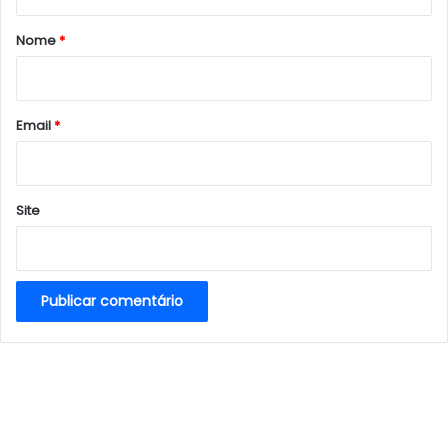
á
r
Nome
*
i
o
*
Email
*
Site