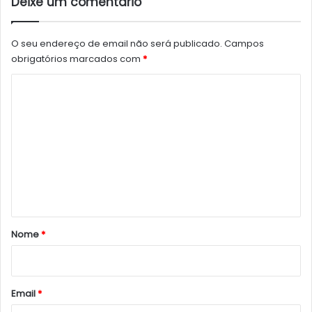
Deixe um comentário
O seu endereço de email não será publicado.
Campos
obrigatórios marcados com
*
C
o
m
e
n
t
á
r
Nome
*
i
o
*
Email
*