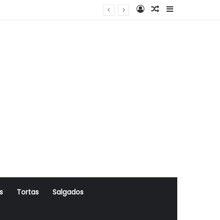
Log In
Artigo Aleatório
Sidebar
s
Tortas
Salgados