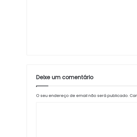
Deixe um comentário
O seu endereço de email não será publicado.
Cam
C
o
m
e