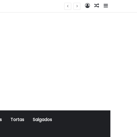
Log In
Artigo Aleatório
Sidebar
s
Tortas
Salgados