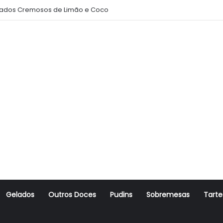
ados Cremosos de Limão e Coco
Gelados
Outros Doces
Pudins
Sobremesas
Tarte
r