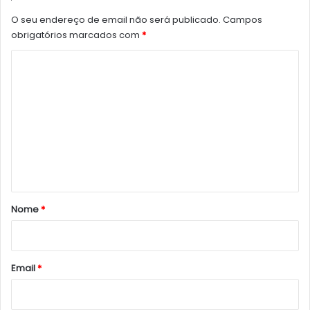
O seu endereço de email não será publicado.
Campos
obrigatórios marcados com
*
C
o
m
e
n
t
á
r
Nome
*
i
o
*
Email
*