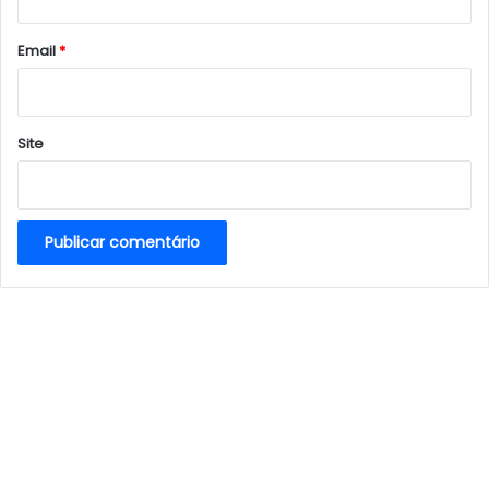
o
*
Email
*
Site