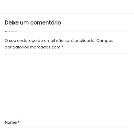
Deixe um comentário
O seu endereço de email não será publicado.
Campos
obrigatórios marcados com
*
C
o
m
e
n
t
á
r
Nome
*
i