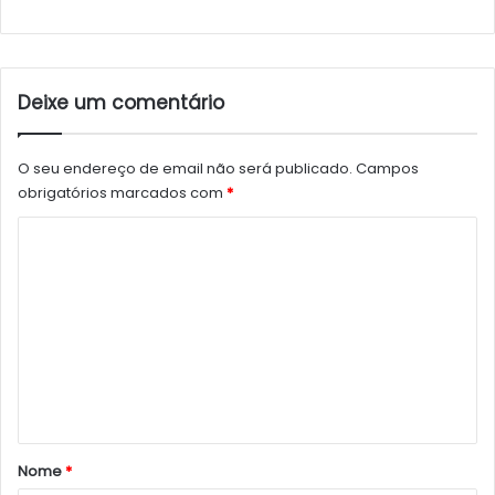
Deixe um comentário
O seu endereço de email não será publicado.
Campos
obrigatórios marcados com
*
C
o
m
e
n
t
á
r
Nome
*