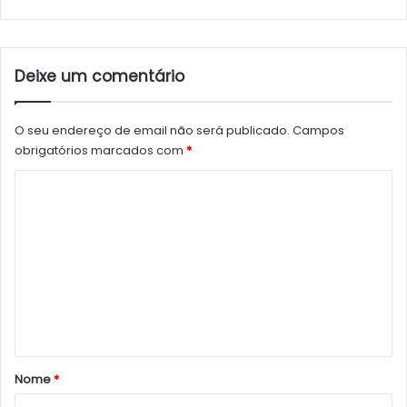
Deixe um comentário
O seu endereço de email não será publicado.
Campos
obrigatórios marcados com
*
C
o
m
e
n
t
á
r
Nome
*
i