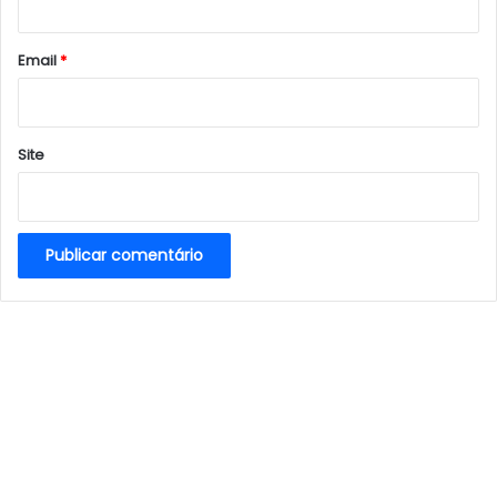
o
*
Email
*
Site