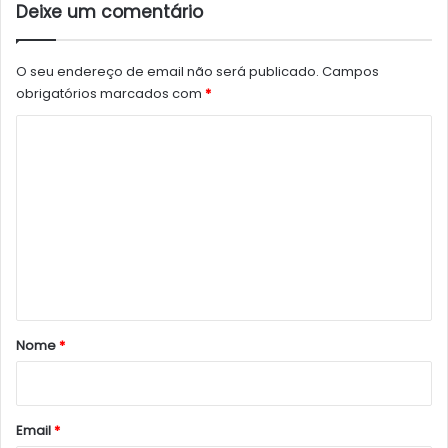
Deixe um comentário
O seu endereço de email não será publicado.
Campos
obrigatórios marcados com
*
C
o
m
e
n
t
á
r
Nome
*
i
o
*
Email
*