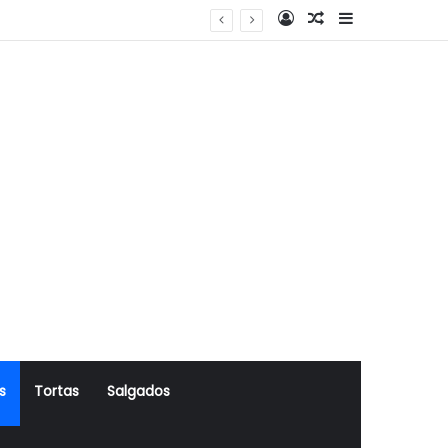
Log In
Artigo Aleatório
Sidebar
s
Tortas
Salgados