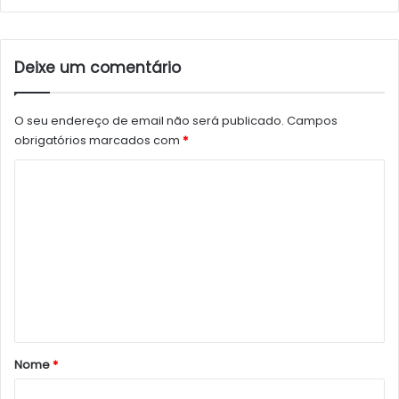
Deixe um comentário
O seu endereço de email não será publicado.
Campos
obrigatórios marcados com
*
C
o
m
e
n
t
á
r
Nome
*
i