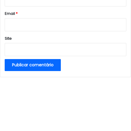
o
*
Email
*
Site