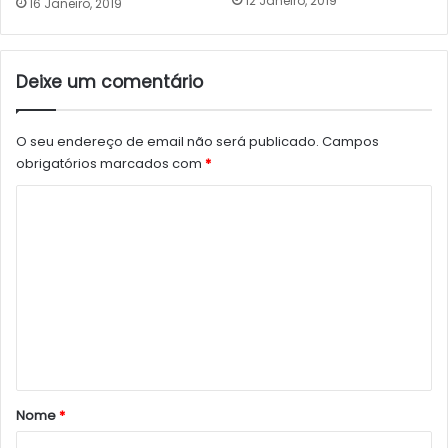
12 Janeiro, 2019
16 Janeiro, 2019
Deixe um comentário
O seu endereço de email não será publicado.
Campos
obrigatórios marcados com
*
C
o
m
e
n
t
á
r
Nome
*
i