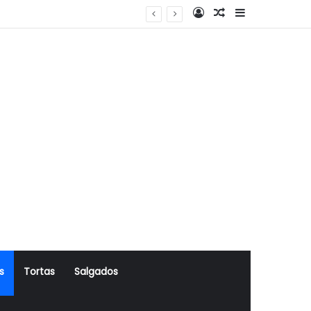
Log In
Artigo Aleatório
Sidebar
s
Tortas
Salgados