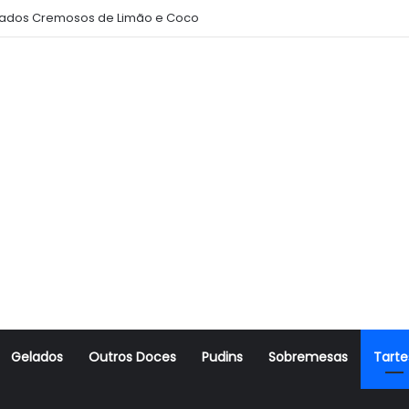
ados Cremosos de Limão e Coco
Gelados
Outros Doces
Pudins
Sobremesas
Tarte
r