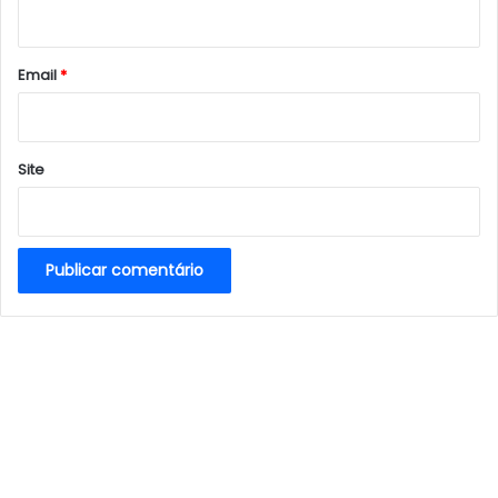
i
o
*
Email
*
Site