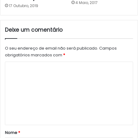
4 Maio, 2017
17 Outubro, 2019
Deixe um comentário
O seu endereço de email não será publicado.
Campos
obrigatórios marcados com
*
C
o
m
e
n
t
á
r
Nome
*