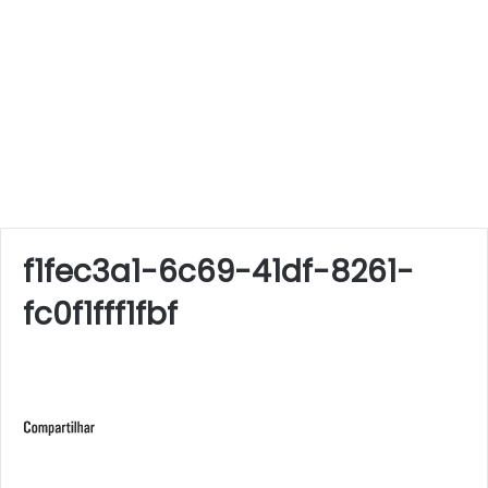
f1fec3a1-6c69-41df-8261-
fc0f1fff1fbf