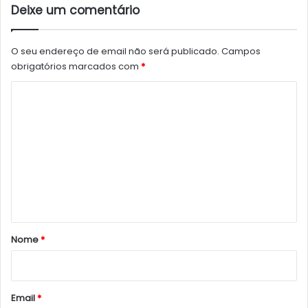
Deixe um comentário
O seu endereço de email não será publicado.
Campos
obrigatórios marcados com
*
C
o
m
e
n
t
á
r
Nome
*
i
o
*
Email
*