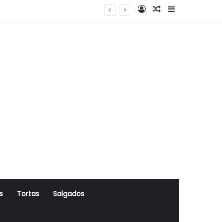
Log In
Artigo Aleatório
Sidebar
s
Tortas
Salgados