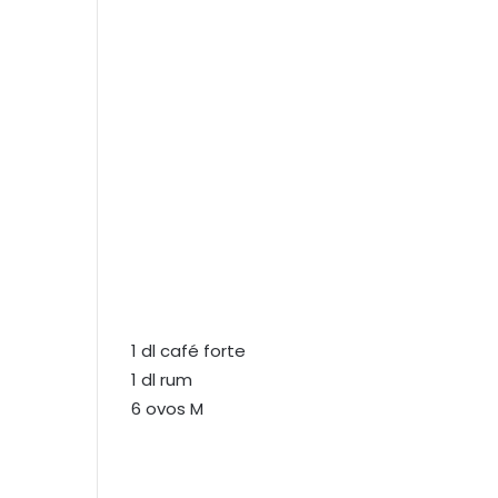
1 dl café forte
1 dl rum
6 ovos M