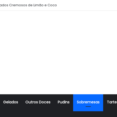
ados Cremosos de Limão e Coco
Gelados
Outros Doces
Pudins
Sobremesas
Tarte
r