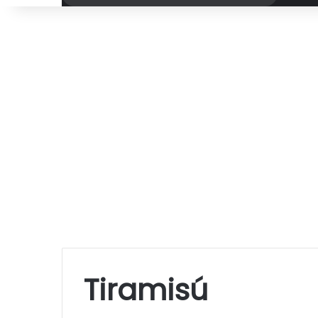
por
Tiramisú