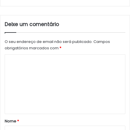
Deixe um comentário
O seu endereço de email não será publicado.
Campos
obrigatórios marcados com
*
C
o
m
e
n
t
á
r
Nome
*
i