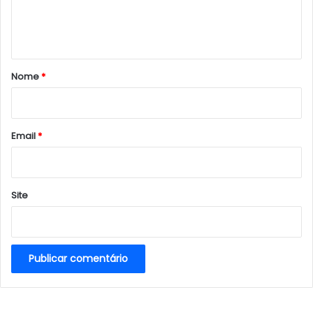
n
t
á
r
Nome
*
i
o
*
Email
*
Site