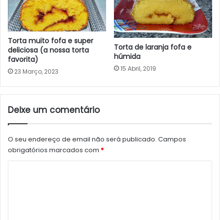
Torta muito fofa e super
Torta de laranja fofa e
deliciosa (a nossa torta
húmida
favorita)
15 Abril, 2019
23 Março, 2023
Deixe um comentário
O seu endereço de email não será publicado.
Campos
obrigatórios marcados com
*
C
o
m
e