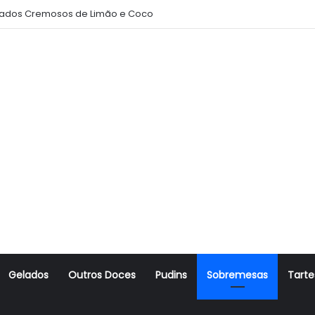
ados Cremosos de Limão e Coco
Gelados
Outros Doces
Pudins
Sobremesas
Tarte
r