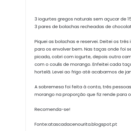
3 iogurtes gregos naturais sem açucar de 1
3 pares de bolachas recheadas de chocola
Piquei as bolachas e reservei. Deitei os t
para os envolver bem. Nas taças onde foi s
picada, cobri com iogurte, depois outra ca
com o coulis de morango. Enfeitei cada t
hortelã. Levei ao frigo até acabarmos de jan
A sobremesa foi feita à conta, três pessoa
morango na proporção que fiz rende para 
Recomenda-se!
Fonte:atascadacenourita.blogspot.pt