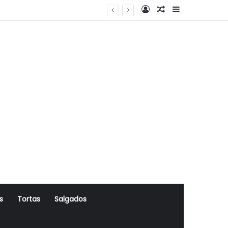
Log In
Artigo Aleatório
Sidebar
s
Tortas
Salgados