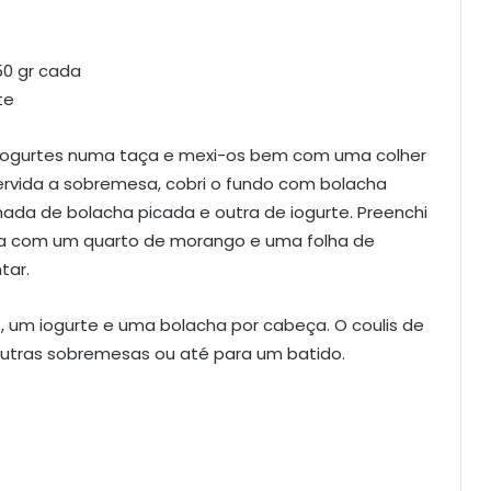
50 gr cada
te
rês iogurtes numa taça e mexi-os bem com uma colher
ervida a sobremesa, cobri o fundo com bolacha
mada de bolacha picada e outra de iogurte. Preenchi
aça com um quarto de morango e uma folha de
tar.
s, um iogurte e uma bolacha por cabeça. O coulis de
outras sobremesas ou até para um batido.