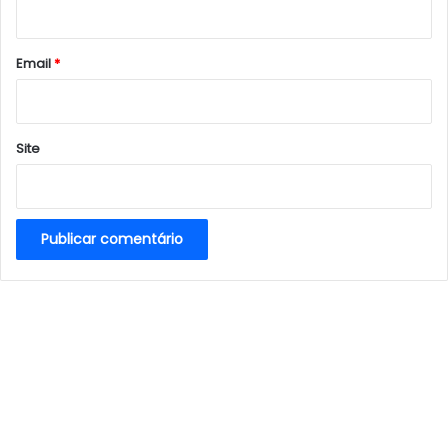
i
o
*
Email
*
Site