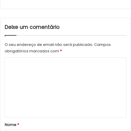
Deixe um comentário
O seu endereço de email não será publicado.
Campos
obrigatórios marcados com
*
C
o
m
e
n
t
á
r
Nome
*