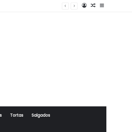
Log In
Artigo Aleatório
Sidebar
s
Tortas
Salgados