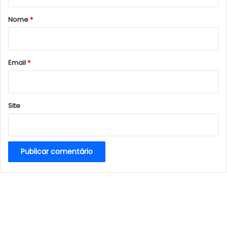
á
r
Nome
*
i
o
*
Email
*
Site