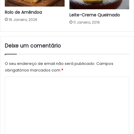
Rolo de Amêndoa
Leite-Creme Queimado
16 Janeiro, 2026
11 Janeiro, 2016
Deixe um comentário
O seu endereço de email não será publicado.
Campos
obrigatórios marcados com
*
C
o
m
e
n
t