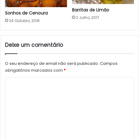
Barritas de Limão
Sonhos de Cenoura
2 Julho, 2017
24 Outubro, 2016
Deixe um comentário
O seu endereço de email não será publicado.
Campos
obrigatórios marcados com
*
C
o
m
e
n
t
á