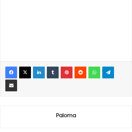
LinkedIn
Tumblr
Pinterest
Reddit
WhatsApp
Telegra
Partilhar Via Email
Paloma