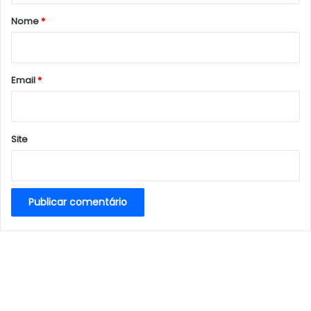
r
Nome
*
i
o
*
Email
*
Site