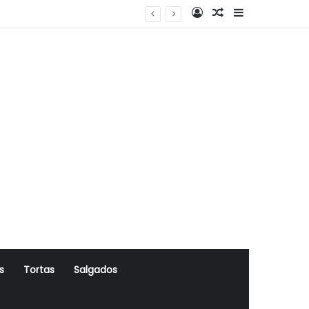
Log In
Artigo Aleatório
Sidebar
s
Tortas
Salgados