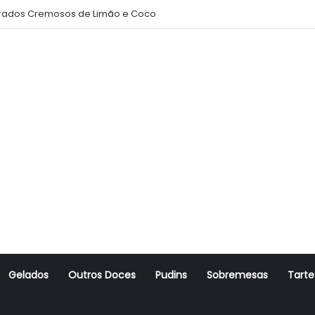
ito Amanteigado
Gelados
Outros Doces
Pudins
Sobremesas
Tarte
r