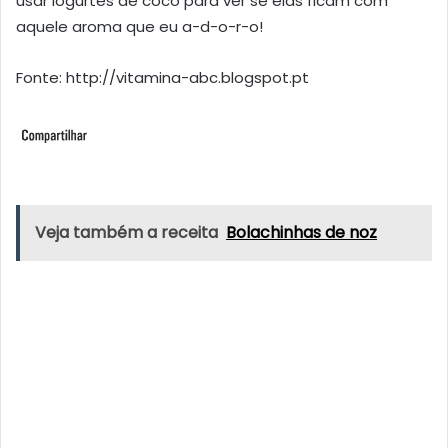
usar iogurtes de coco para ver se elas ficam com
aquele aroma que eu a-d-o-r-o!
Fonte: http://vitamina-abc.blogspot.pt
Veja também a receita
Bolachinhas de noz