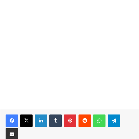
LinkedIn
Tumblr
Pinterest
Reddit
WhatsApp
Telegra
Partilhar Via Email