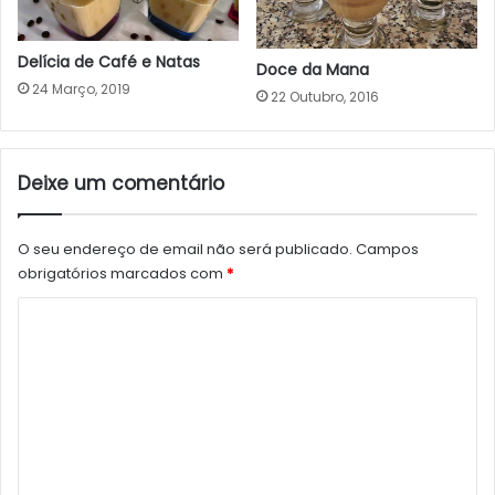
Delícia de Café e Natas
Doce da Mana
24 Março, 2019
22 Outubro, 2016
Deixe um comentário
O seu endereço de email não será publicado.
Campos
obrigatórios marcados com
*
C
o
m
e
n
t