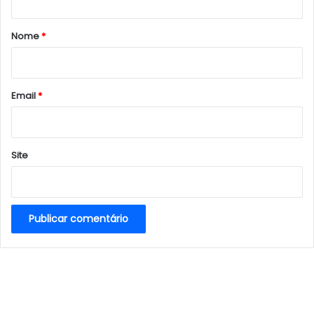
á
r
Nome
*
i
o
*
Email
*
Site