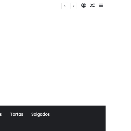
Log In
Artigo Aleatório
Sidebar
s
Tortas
Salgados