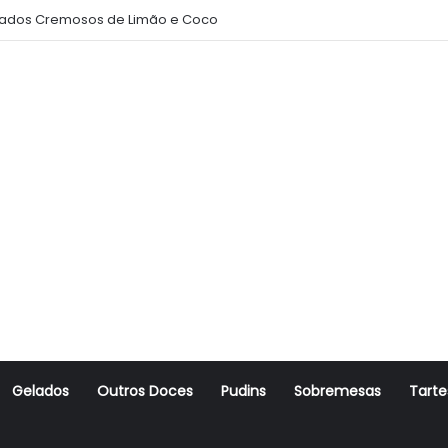
ados Cremosos de Limão e Coco
Gelados
Outros Doces
Pudins
Sobremesas
Tarte
r