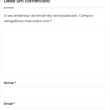
Deixe um comentário
O seu endereço de email não será publicado.
Campos
obrigatórios marcados com
*
C
o
m
e
n
t
á
r
Nome
*
i
o
*
Email
*