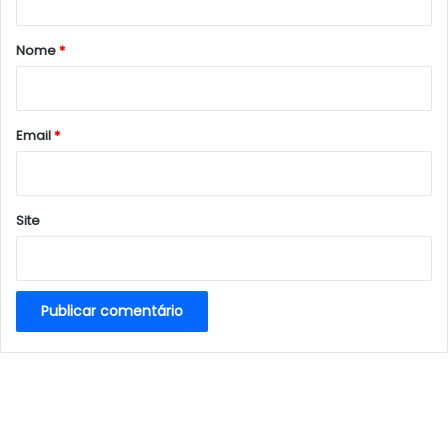
á
r
Nome
*
i
o
*
Email
*
Site