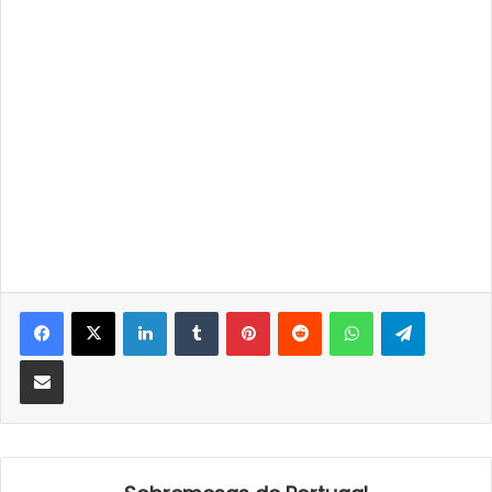
LinkedIn
Tumblr
Pinterest
Reddit
WhatsApp
Telegra
Partilhar Via Email