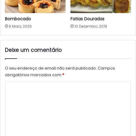
Bombocado
Fatias Douradas
6 Maio, 2026
10 Dezembro, 2019
Deixe um comentário
O seu endereço de email não será publicado.
Campos
obrigatórios marcados com
*
C
o
m
e
n
t