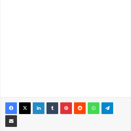
LinkedIn
Tumblr
Pinterest
Reddit
WhatsApp
Telegra
Partilhar Via Email