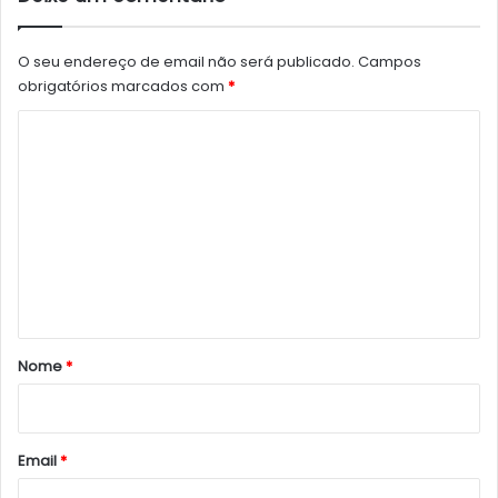
O seu endereço de email não será publicado.
Campos
obrigatórios marcados com
*
C
o
m
e
n
t
á
r
Nome
*
i
o
*
Email
*