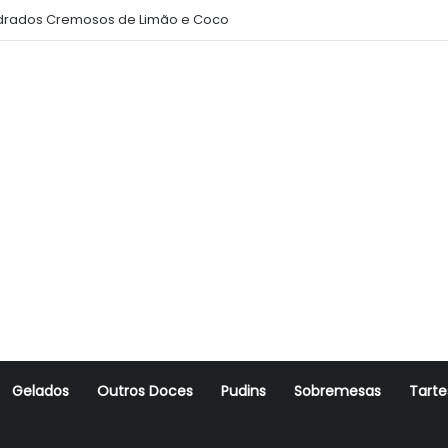
rados Cremosos de Limão e Coco
Gelados
Outros Doces
Pudins
Sobremesas
Tarte
r