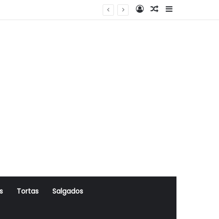
Log In
Artigo Aleatório
Sidebar
s
Tortas
Salgados