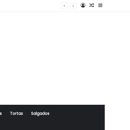
Log In
Artigo Aleatório
Sidebar
s
Tortas
Salgados