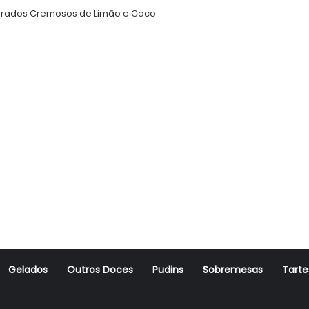
rados Cremosos de Limão e Coco
Gelados
Outros Doces
Pudins
Sobremesas
Tarte
r