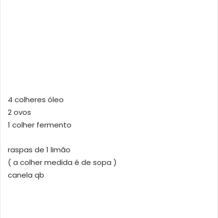
4 colheres óleo
2 ovos
1 colher fermento
raspas de 1 limão
( a colher medida é de sopa )
canela qb