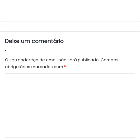
Deixe um comentário
O seu endereço de email não será publicado.
Campos
obrigatórios marcados com
*
C
o
m
e
n
t
á