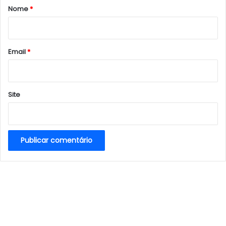
r
Nome
*
i
o
*
Email
*
Site