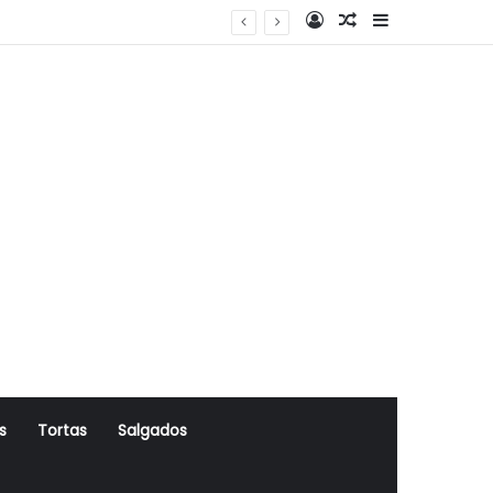
Log In
Artigo Aleatório
Sidebar
s
Tortas
Salgados