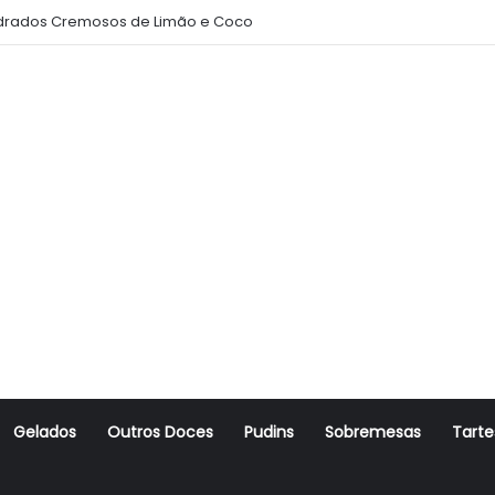
rados Cremosos de Limão e Coco
Gelados
Outros Doces
Pudins
Sobremesas
Tarte
r