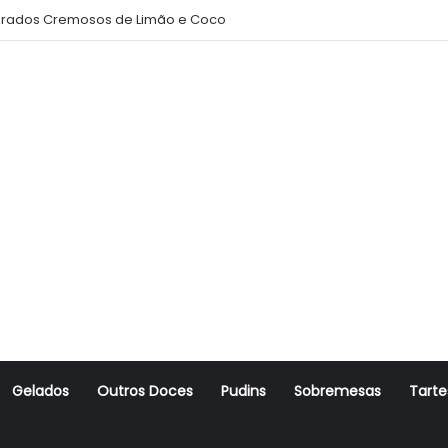
rados Cremosos de Limão e Coco
Gelados
Outros Doces
Pudins
Sobremesas
Tarte
r