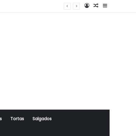
Log In
Artigo Aleatório
Sidebar
s
Tortas
Salgados