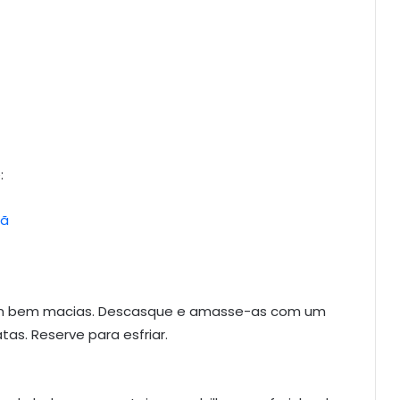
:
çã
am bem macias. Descasque e amasse-as com um
s. Reserve para esfriar.