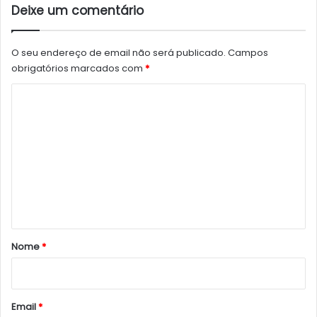
Deixe um comentário
O seu endereço de email não será publicado.
Campos
obrigatórios marcados com
*
C
o
m
e
n
t
á
r
Nome
*
i
o
*
Email
*