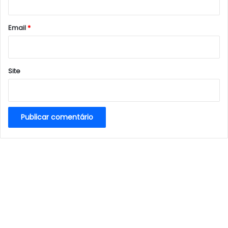
o
*
Email
*
Site