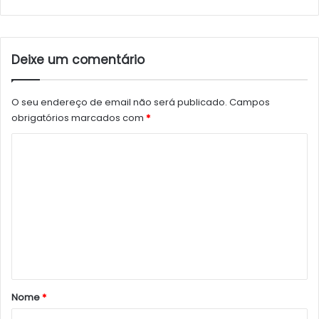
Deixe um comentário
O seu endereço de email não será publicado.
Campos
obrigatórios marcados com
*
C
o
m
e
n
t
á
r
Nome
*
i