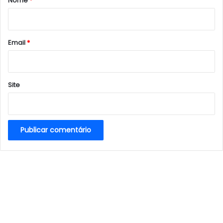
Nome
*
i
o
*
Email
*
Site