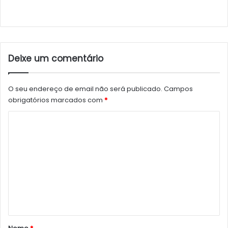
Deixe um comentário
O seu endereço de email não será publicado.
Campos
obrigatórios marcados com
*
C
o
m
e
n
t
á
r