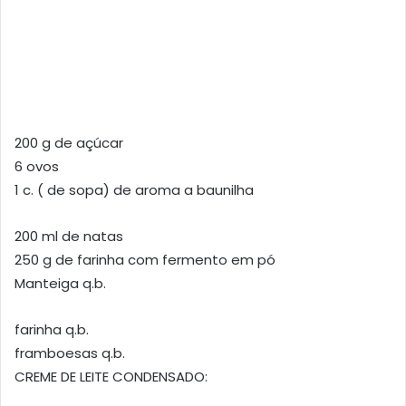
200 g de açúcar
6 ovos
1 c. ( de sopa) de aroma a baunilha
200 ml de natas
250 g de farinha com fermento em pó
Manteiga q.b.
farinha q.b.
framboesas q.b.
CREME DE LEITE CONDENSADO: