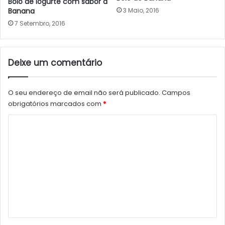
Bolo de Iogurte com sabor a
Banana
3 Maio, 2016
7 Setembro, 2016
Deixe um comentário
O seu endereço de email não será publicado.
Campos
obrigatórios marcados com
*
C
o
m
e
n
t
á