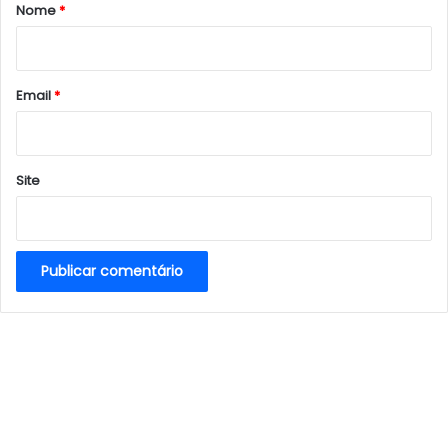
r
Nome
*
i
o
*
Email
*
Site