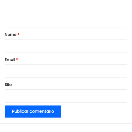
n
t
á
r
Nome
*
i
o
*
Email
*
Site