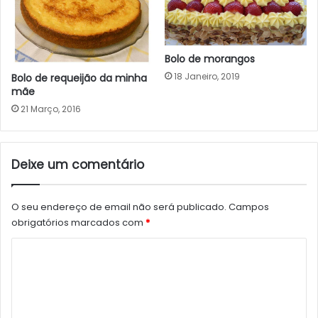
Bolo de morangos
18 Janeiro, 2019
Bolo de requeijão da minha
mãe
21 Março, 2016
Deixe um comentário
O seu endereço de email não será publicado.
Campos
obrigatórios marcados com
*
C
o
m
e