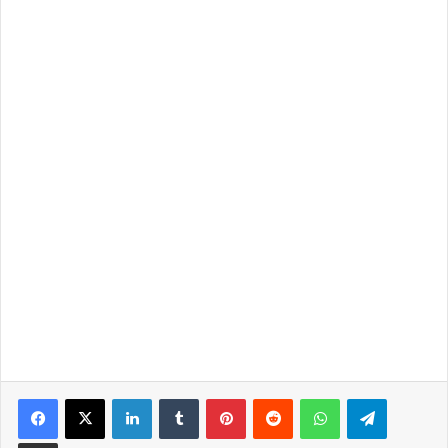
LinkedIn
Tumblr
Pinterest
Reddit
WhatsApp
Telegra
Partilhar Via Email